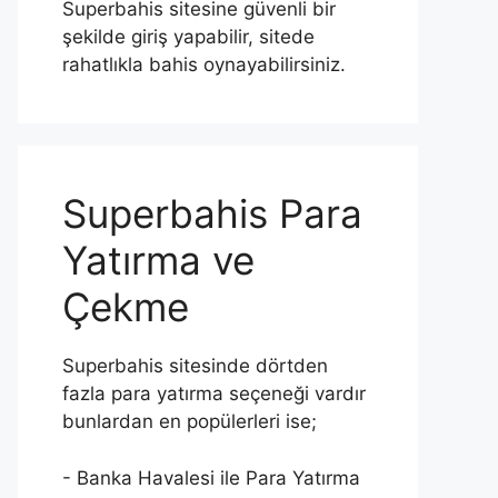
Superbahis sitesine güvenli bir
şekilde giriş yapabilir, sitede
rahatlıkla bahis oynayabilirsiniz.
Superbahis Para
Yatırma ve
Çekme
Superbahis sitesinde dörtden
fazla para yatırma seçeneği vardır
bunlardan en popülerleri ise;
- Banka Havalesi ile Para Yatırma