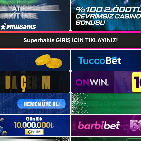
Superbahis GİRİŞ İÇİN TIKLAYINIZ!