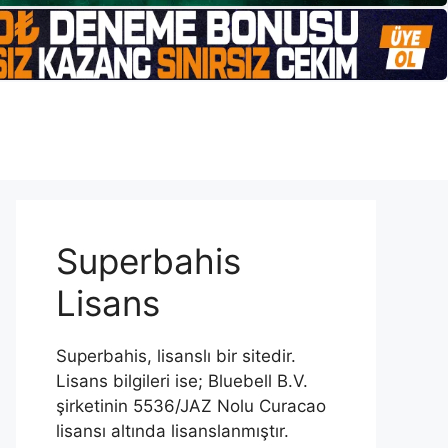
Superbahis
Lisans
Superbahis, lisanslı bir sitedir.
Lisans bilgileri ise; Bluebell B.V.
şirketinin 5536/JAZ Nolu Curacao
lisansı altında lisanslanmıştır.