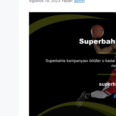
Ağustos 19, 2023
Yazarı:
admin