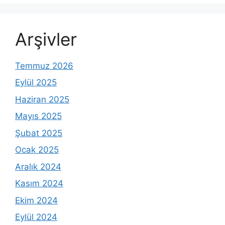
Arşivler
Temmuz 2026
Eylül 2025
Haziran 2025
Mayıs 2025
Şubat 2025
Ocak 2025
Aralık 2024
Kasım 2024
Ekim 2024
Eylül 2024