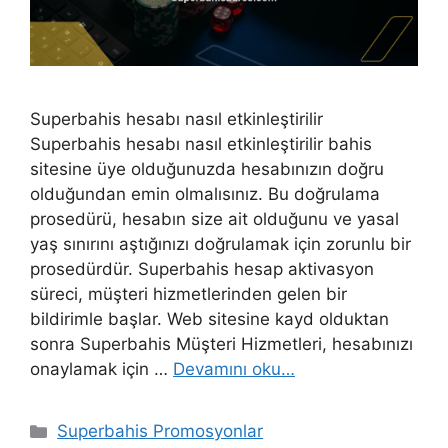
Superbahis hesabı nasıl etkinleştirilir
Superbahis hesabı nasıl etkinleştirilir bahis
sitesine üye olduğunuzda hesabınızın doğru
olduğundan emin olmalısınız. Bu doğrulama
prosedürü, hesabın size ait olduğunu ve yasal
yaş sınırını aştığınızı doğrulamak için zorunlu bir
prosedürdür. Superbahis hesap aktivasyon
süreci, müşteri hizmetlerinden gelen bir
bildirimle başlar. Web sitesine kayd olduktan
sonra Superbahis Müşteri Hizmetleri, hesabınızı
onaylamak için …
Devamını oku…
Kategoriler
Superbahis Promosyonlar