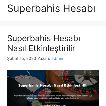
Superbahis Hesabı
Superbahis Hesabı
Nasıl Etkinleştirilir
Şubat 15, 2023
Yazarı:
admin