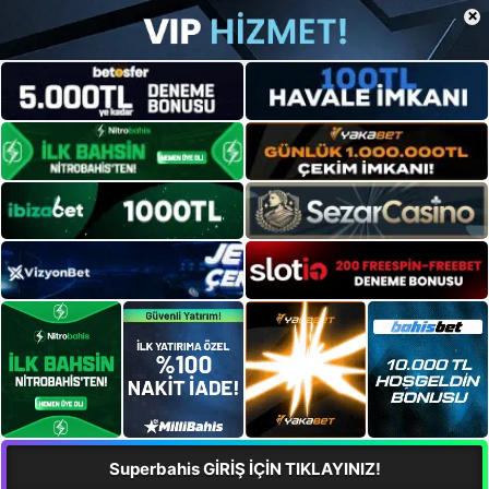
×
Superbahis GİRİŞ İÇİN TIKLAYINIZ!