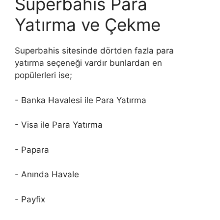
Superbahis Para
Yatırma ve Çekme
Superbahis sitesinde dörtden fazla para
yatırma seçeneği vardır bunlardan en
popülerleri ise;
- Banka Havalesi ile Para Yatırma
- Visa ile Para Yatırma
- Papara
- Anında Havale
- Payfix