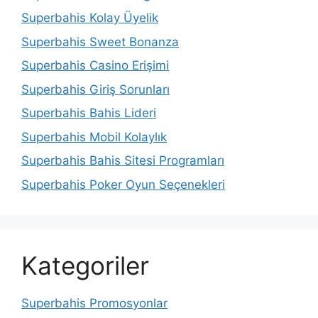
Superbahis Kolay Üyelik
Superbahis Sweet Bonanza
Superbahis Casino Erişimi
Superbahis Giriş Sorunları
Superbahis Bahis Lideri
Superbahis Mobil Kolaylık
Superbahis Bahis Sitesi Programları
Superbahis Poker Oyun Seçenekleri
Kategoriler
Superbahis Promosyonlar