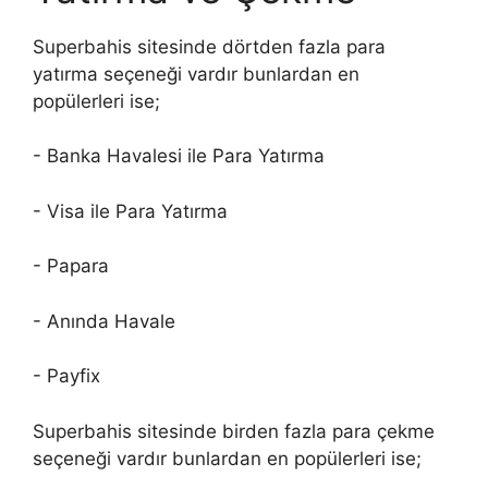
Superbahis sitesinde dörtden fazla para
yatırma seçeneği vardır bunlardan en
popülerleri ise;
- Banka Havalesi ile Para Yatırma
- Visa ile Para Yatırma
- Papara
- Anında Havale
- Payfix
Superbahis sitesinde birden fazla para çekme
seçeneği vardır bunlardan en popülerleri ise;