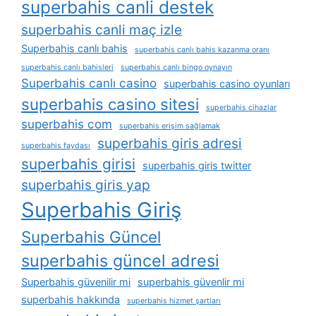
superbahis canli destek
superbahis canli maç izle
Superbahis canlı bahis
superbahis canlı bahis kazanma oranı
superbahis canlı bahisleri
superbahis canlı bingo oynayın
Superbahis canlı casino
superbahis casino oyunları
superbahis casino sitesi
superbahis cihazlar
superbahis com
superbahis erişim sağlamak
superbahis giris adresi
superbahis faydası
superbahis girisi
superbahis giris twitter
superbahis giris yap
Superbahis Giriş
Superbahis Güncel
superbahis güncel adresi
Superbahis güvenilir mi
superbahis güvenlir mi
superbahis hakkında
superbahis hizmet şartları