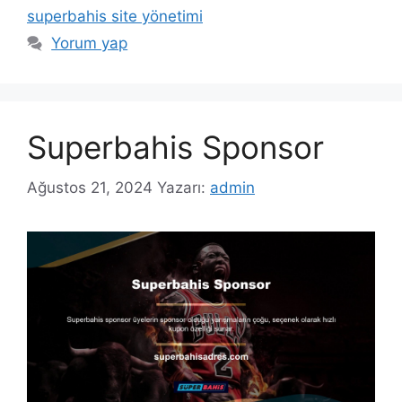
superbahis site yönetimi
Yorum yap
Superbahis Sponsor
Ağustos 21, 2024
Yazarı:
admin