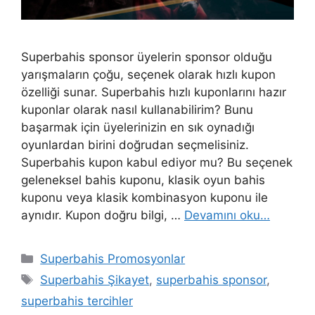
Superbahis sponsor üyelerin sponsor olduğu
yarışmaların çoğu, seçenek olarak hızlı kupon
özelliği sunar. Superbahis hızlı kuponlarını hazır
kuponlar olarak nasıl kullanabilirim? Bunu
başarmak için üyelerinizin en sık oynadığı
oyunlardan birini doğrudan seçmelisiniz.
Superbahis kupon kabul ediyor mu? Bu seçenek
geleneksel bahis kuponu, klasik oyun bahis
kuponu veya klasik kombinasyon kuponu ile
aynıdır. Kupon doğru bilgi, …
Devamını oku…
Kategoriler
Superbahis Promosyonlar
Etiketler
Superbahis Şikayet
,
superbahis sponsor
,
superbahis tercihler