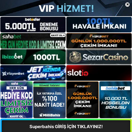
×
Superbahis GİRİŞ İÇİN TIKLAYINIZ!