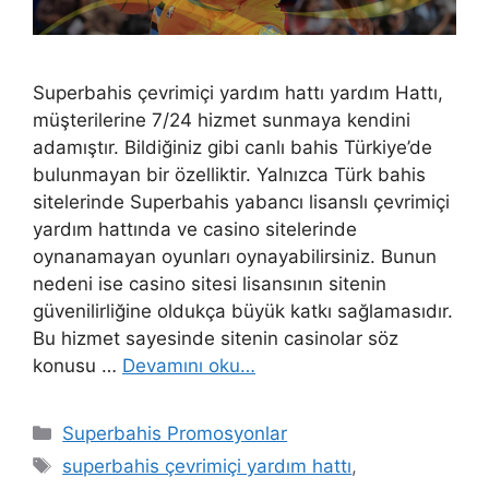
Superbahis çevrimiçi yardım hattı yardım Hattı,
müşterilerine 7/24 hizmet sunmaya kendini
adamıştır. Bildiğiniz gibi canlı bahis Türkiye’de
bulunmayan bir özelliktir. Yalnızca Türk bahis
sitelerinde Superbahis yabancı lisanslı çevrimiçi
yardım hattında ve casino sitelerinde
oynanamayan oyunları oynayabilirsiniz. Bunun
nedeni ise casino sitesi lisansının sitenin
güvenilirliğine oldukça büyük katkı sağlamasıdır.
Bu hizmet sayesinde sitenin casinolar söz
konusu …
Devamını oku…
Kategoriler
Superbahis Promosyonlar
Etiketler
superbahis çevrimiçi yardım hattı
,