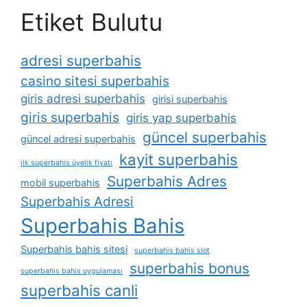
Etiket Bulutu
adresi superbahis
casino sitesi superbahis
giris adresi superbahis
girisi superbahis
giris superbahis
giris yap superbahis
güncel superbahis
güncel adresi superbahis
kayit superbahis
i̇lk superbahis üyelik fiyatı
Superbahis Adres
mobil superbahis
Superbahis Adresi
Superbahis Bahis
Superbahis bahis sitesi
superbahis bahis slot
superbahis bonus
superbahis bahis uygulaması
superbahis canli