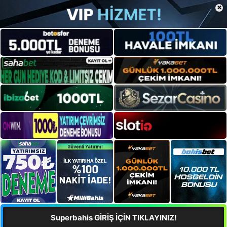
×
Superbahis GİRİŞ İÇİN TIKLAYINIZ!