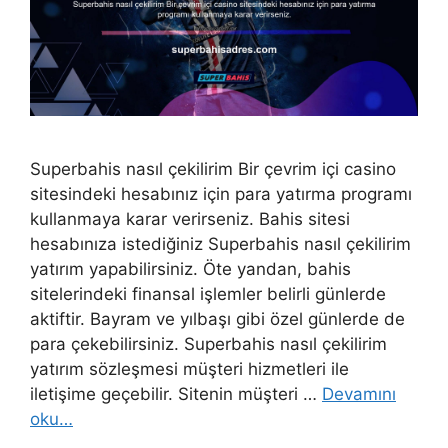
Superbahis nasıl çekilirim Bir çevrim içi casino
sitesindeki hesabınız için para yatırma programı
kullanmaya karar verirseniz. Bahis sitesi
hesabınıza istediğiniz Superbahis nasıl çekilirim
yatırım yapabilirsiniz. Öte yandan, bahis
sitelerindeki finansal işlemler belirli günlerde
aktiftir. Bayram ve yılbaşı gibi özel günlerde de
para çekebilirsiniz. Superbahis nasıl çekilirim
yatırım sözleşmesi müşteri hizmetleri ile
iletişime geçebilir. Sitenin müşteri …
Devamını
oku…