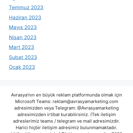
Temmuz 2023
Haziran 2023
Mayıs 2023
Nisan 2023
Mart 2023
Şubat 2023
Ocak 2023
Avrasya'nın en büyük reklam platformunda olmak için
Microsoft Teams:
reklam@avrasyamarketing.com
adresimizden veya Telegram: @Avrasyamarketing
adresimizden irtibat kurabilirsiniz. (Tek iletişim
adreslerimiz teams / telegram ve mail adresimizdir.
Harici hiçbir iletişim adresimiz bulunmamaktadır.