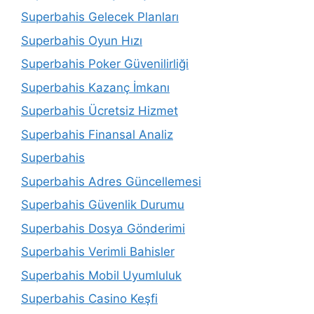
Superbahis Gelecek Planları
Superbahis Oyun Hızı
Superbahis Poker Güvenilirliği
Superbahis Kazanç İmkanı
Superbahis Ücretsiz Hizmet
Superbahis Finansal Analiz
Superbahis
Superbahis Adres Güncellemesi
Superbahis Güvenlik Durumu
Superbahis Dosya Gönderimi
Superbahis Verimli Bahisler
Superbahis Mobil Uyumluluk
Superbahis Casino Keşfi