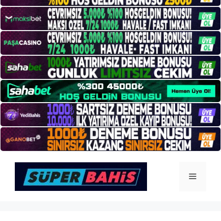
İçeriğe
atla
Menü