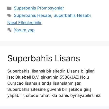
Kategoriler
Superbahis Promosyonlar
Etiketler
Superbahis Hesabı
,
Superbahis Hesabı
Nasıl Etkinleştirilir
Yorum yap
Superbahis Lisans
Superbahis, lisanslı bir sitedir. Lisans bilgileri
ise; Bluebell B.V. şirketinin 5536/JAZ Nolu
Curacao lisansı altında lisanslanmıştır.
Superbahis sitesine güvenli bir şekilde giriş
yapabilir, sitede rahatlıkla bahis oynayabilirsiniz.