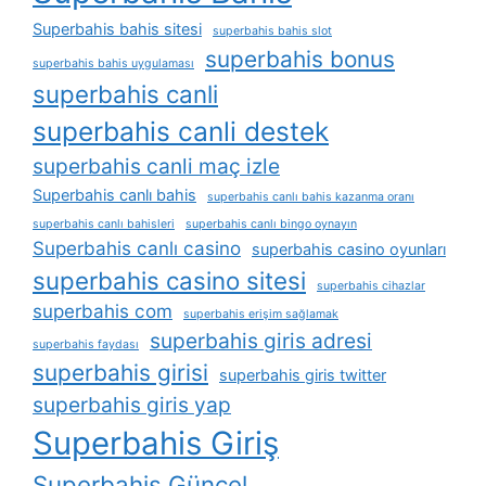
Superbahis bahis sitesi
superbahis bahis slot
superbahis bonus
superbahis bahis uygulaması
superbahis canli
superbahis canli destek
superbahis canli maç izle
Superbahis canlı bahis
superbahis canlı bahis kazanma oranı
superbahis canlı bahisleri
superbahis canlı bingo oynayın
Superbahis canlı casino
superbahis casino oyunları
superbahis casino sitesi
superbahis cihazlar
superbahis com
superbahis erişim sağlamak
superbahis giris adresi
superbahis faydası
superbahis girisi
superbahis giris twitter
superbahis giris yap
Superbahis Giriş
Superbahis Güncel