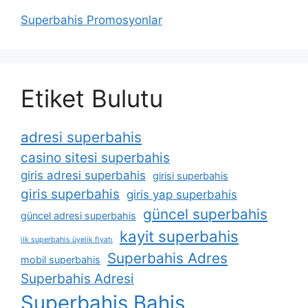
Superbahis Promosyonlar
Etiket Bulutu
adresi superbahis
casino sitesi superbahis
giris adresi superbahis
girisi superbahis
giris superbahis
giris yap superbahis
güncel superbahis
güncel adresi superbahis
kayit superbahis
i̇lk superbahis üyelik fiyatı
Superbahis Adres
mobil superbahis
Superbahis Adresi
Superbahis Bahis