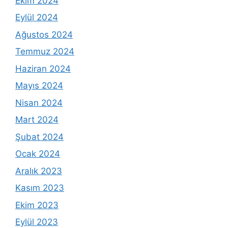
Ekim 2024
Eylül 2024
Ağustos 2024
Temmuz 2024
Haziran 2024
Mayıs 2024
Nisan 2024
Mart 2024
Şubat 2024
Ocak 2024
Aralık 2023
Kasım 2023
Ekim 2023
Eylül 2023