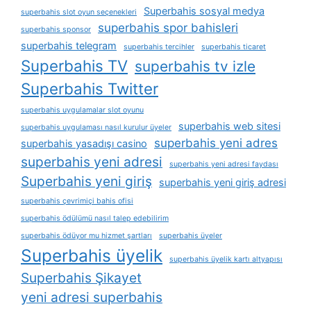
Superbahis sosyal medya
superbahis slot oyun seçenekleri
superbahis spor bahisleri
superbahis sponsor
superbahis telegram
superbahis tercihler
superbahis ticaret
Superbahis TV
superbahis tv izle
Superbahis Twitter
superbahis uygulamalar slot oyunu
superbahis web sitesi
superbahis uygulaması nasıl kurulur üyeler
superbahis yeni adres
superbahis yasadışı casino
superbahis yeni adresi
superbahis yeni adresi faydası
Superbahis yeni giriş
superbahis yeni giriş adresi
superbahis çevrimiçi bahis ofisi
superbahis ödülümü nasıl talep edebilirim
superbahis ödüyor mu hizmet şartları
superbahis üyeler
Superbahis üyelik
superbahis üyelik kartı altyapısı
Superbahis Şikayet
yeni adresi superbahis