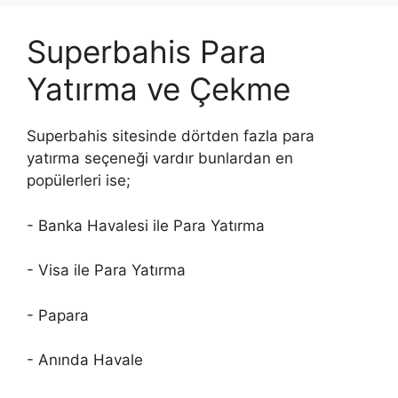
Superbahis Para
Yatırma ve Çekme
Superbahis sitesinde dörtden fazla para
yatırma seçeneği vardır bunlardan en
popülerleri ise;
- Banka Havalesi ile Para Yatırma
- Visa ile Para Yatırma
- Papara
- Anında Havale