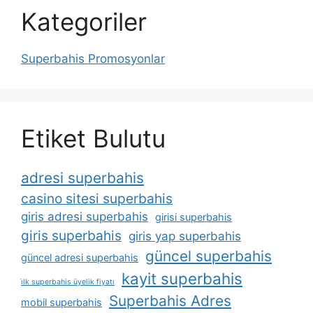
Kategoriler
Superbahis Promosyonlar
Etiket Bulutu
adresi superbahis
casino sitesi superbahis
giris adresi superbahis
girisi superbahis
giris superbahis
giris yap superbahis
güncel superbahis
güncel adresi superbahis
kayit superbahis
i̇lk superbahis üyelik fiyatı
Superbahis Adres
mobil superbahis