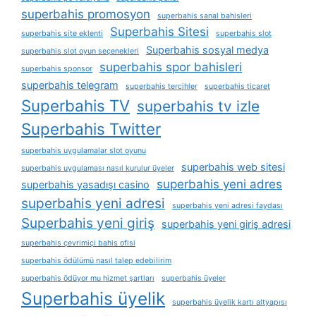
superbahis promosyon
superbahis sanal bahisleri
Superbahis Sitesi
superbahis site eklenti
superbahis slot
Superbahis sosyal medya
superbahis slot oyun seçenekleri
superbahis spor bahisleri
superbahis sponsor
superbahis telegram
superbahis tercihler
superbahis ticaret
Superbahis TV
superbahis tv izle
Superbahis Twitter
superbahis uygulamalar slot oyunu
superbahis web sitesi
superbahis uygulaması nasıl kurulur üyeler
superbahis yeni adres
superbahis yasadışı casino
superbahis yeni adresi
superbahis yeni adresi faydası
Superbahis yeni giriş
superbahis yeni giriş adresi
superbahis çevrimiçi bahis ofisi
superbahis ödülümü nasıl talep edebilirim
superbahis ödüyor mu hizmet şartları
superbahis üyeler
Superbahis üyelik
superbahis üyelik kartı altyapısı