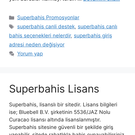
Kategoriler
Superbahis Promosyonlar
Etiketler
superbahis canli destek
,
superbahis canlı
bahis seçenekleri nelerdir
,
superbahis giriş
adresi neden değişiyor
Yorum yap
Superbahis Lisans
Superbahis, lisanslı bir sitedir. Lisans bilgileri
ise; Bluebell B.V. şirketinin 5536/JAZ Nolu
Curacao lisansı altında lisanslanmıştır.
Superbahis sitesine güvenli bir şekilde giriş
yapabilir, sitede rahatlıkla bahis oynayabilirsiniz.