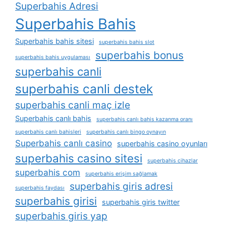
Superbahis Adresi
Superbahis Bahis
Superbahis bahis sitesi
superbahis bahis slot
superbahis bonus
superbahis bahis uygulaması
superbahis canli
superbahis canli destek
superbahis canli maç izle
Superbahis canlı bahis
superbahis canlı bahis kazanma oranı
superbahis canlı bahisleri
superbahis canlı bingo oynayın
Superbahis canlı casino
superbahis casino oyunları
superbahis casino sitesi
superbahis cihazlar
superbahis com
superbahis erişim sağlamak
superbahis giris adresi
superbahis faydası
superbahis girisi
superbahis giris twitter
superbahis giris yap