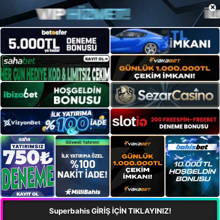
×
Superbahis GİRİŞ İÇİN TIKLAYINIZ!