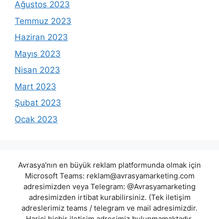
Ağustos 2023
Temmuz 2023
Haziran 2023
Mayıs 2023
Nisan 2023
Mart 2023
Şubat 2023
Ocak 2023
Avrasya'nın en büyük reklam platformunda olmak için
Microsoft Teams:
reklam@avrasyamarketing.com
adresimizden veya Telegram: @Avrasyamarketing
adresimizden irtibat kurabilirsiniz. (Tek iletişim
adreslerimiz teams / telegram ve mail adresimizdir.
Harici hiçbir iletişim adresimiz bulunmamaktadır.