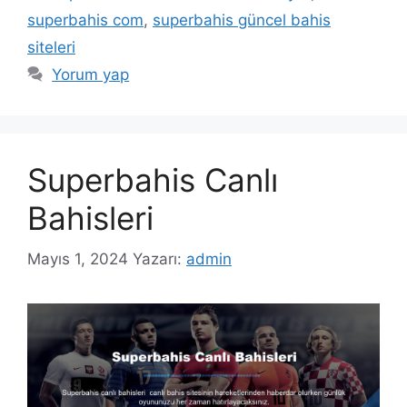
superbahis com
,
superbahis güncel bahis
siteleri
Yorum yap
Superbahis Canlı
Bahisleri
Mayıs 1, 2024
Yazarı:
admin