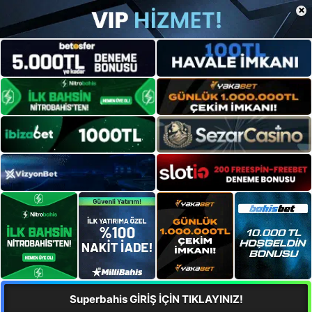
×
Superbahis GİRİŞ İÇİN TIKLAYINIZ!