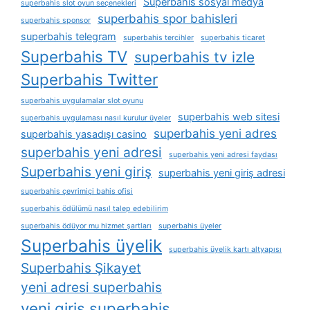
Superbahis sosyal medya
superbahis slot oyun seçenekleri
superbahis spor bahisleri
superbahis sponsor
superbahis telegram
superbahis tercihler
superbahis ticaret
Superbahis TV
superbahis tv izle
Superbahis Twitter
superbahis uygulamalar slot oyunu
superbahis web sitesi
superbahis uygulaması nasıl kurulur üyeler
superbahis yeni adres
superbahis yasadışı casino
superbahis yeni adresi
superbahis yeni adresi faydası
Superbahis yeni giriş
superbahis yeni giriş adresi
superbahis çevrimiçi bahis ofisi
superbahis ödülümü nasıl talep edebilirim
superbahis ödüyor mu hizmet şartları
superbahis üyeler
Superbahis üyelik
superbahis üyelik kartı altyapısı
Superbahis Şikayet
yeni adresi superbahis
yeni giris superbahis