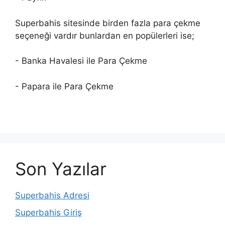
Superbahis sitesinde birden fazla para çekme
seçeneği vardır bunlardan en popülerleri ise;
- Banka Havalesi ile Para Çekme
- Papara ile Para Çekme
Son Yazılar
Superbahis Adresi
Superbahis Giriş