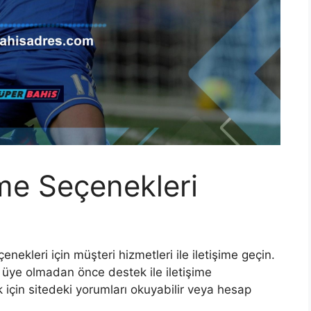
e Seçenekleri
kleri için müşteri hizmetleri ile iletişime geçin.
ye üye olmadan önce destek ile iletişime
 için sitedeki yorumları okuyabilir veya hesap