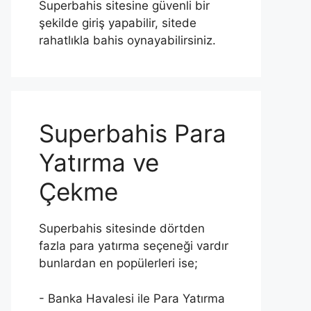
Superbahis sitesine güvenli bir
şekilde giriş yapabilir, sitede
rahatlıkla bahis oynayabilirsiniz.
Superbahis Para
Yatırma ve
Çekme
Superbahis sitesinde dörtden
fazla para yatırma seçeneği vardır
bunlardan en popülerleri ise;
- Banka Havalesi ile Para Yatırma