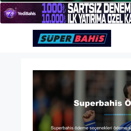
İçeriğe
atla