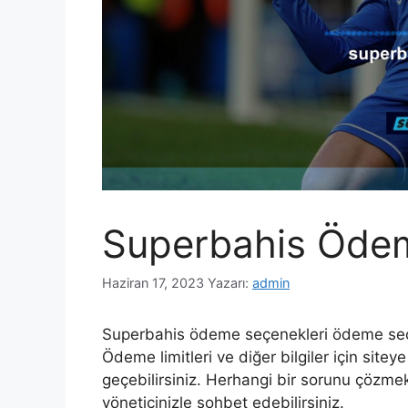
Superbahis Ödem
Haziran 17, 2023
Yazarı:
admin
Superbahis ödeme seçenekleri ödeme seçene
Ödeme limitleri ve diğer bilgiler için site
geçebilirsiniz. Herhangi bir sorunu çözmek
yöneticinizle sohbet edebilirsiniz.