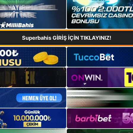
Superbahis GİRİŞ İÇİN TIKLAYINIZ!