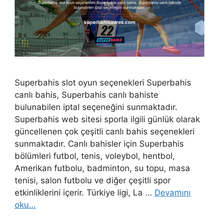
Superbahis slot oyun seçenekleri Superbahis
canlı bahis, Superbahis canlı bahiste
bulunabilen iptal seçeneğini sunmaktadır.
Superbahis web sitesi sporla ilgili günlük olarak
güncellenen çok çeşitli canlı bahis seçenekleri
sunmaktadır. Canlı bahisler için Superbahis
bölümleri futbol, ​​tenis, voleybol, hentbol, ​​
Amerikan futbolu, badminton, su topu, masa
tenisi, salon futbolu ve diğer çeşitli spor
etkinliklerini içerir. Türkiye ligi, La …
Devamını
oku…