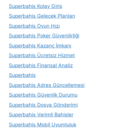
Superbahis Kolay Giriş
Superbahis Gelecek Planları
Superbahis Oyun Hızı
Superbahis Poker Güvenilirliği
Superbahis Kazanç İmkanı
Superbahis Ücretsiz Hizmet
Superbahis Finansal Analiz
Superbahis
Superbahis Adres Güncellemesi
Superbahis Güvenlik Durumu
Superbahis Dosya Gönderimi
Superbahis Verimli Bahisler
Superbahis Mobil Uyumluluk