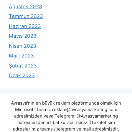
Ağustos 2023
Temmuz 2023
Haziran 2023
Mayıs 2023
Nisan 2023
Mart 2023
Şubat 2023
Ocak 2023
Avrasya'nın en büyük reklam platformunda olmak için
Microsoft Teams:
reklam@avrasyamarketing.com
adresimizden veya Telegram: @Avrasyamarketing
adresimizden irtibat kurabilirsiniz. (Tek iletişim
adreslerimiz teams / telegram ve mail adresimizdir.