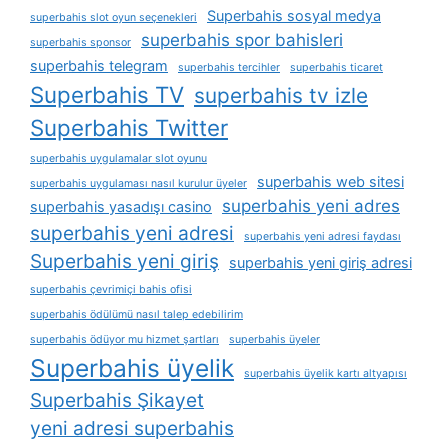
Superbahis sosyal medya
superbahis slot oyun seçenekleri
superbahis spor bahisleri
superbahis sponsor
superbahis telegram
superbahis tercihler
superbahis ticaret
Superbahis TV
superbahis tv izle
Superbahis Twitter
superbahis uygulamalar slot oyunu
superbahis web sitesi
superbahis uygulaması nasıl kurulur üyeler
superbahis yeni adres
superbahis yasadışı casino
superbahis yeni adresi
superbahis yeni adresi faydası
Superbahis yeni giriş
superbahis yeni giriş adresi
superbahis çevrimiçi bahis ofisi
superbahis ödülümü nasıl talep edebilirim
superbahis ödüyor mu hizmet şartları
superbahis üyeler
Superbahis üyelik
superbahis üyelik kartı altyapısı
Superbahis Şikayet
yeni adresi superbahis