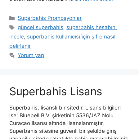
Kategoriler
Superbahis Promosyonlar
Etiketler
güncel superbahis
,
superbahis hesabını
i̇ncele
,
superbahis kullanıcısı i̇çin şifre nasıl
belirlenir
Yorum yap
Superbahis Lisans
Superbahis, lisanslı bir sitedir. Lisans bilgileri
ise; Bluebell B.V. şirketinin 5536/JAZ Nolu
Curacao lisansı altında lisanslanmıştır.
Superbahis sitesine güvenli bir şekilde giriş
yapabilir, sitede rahatlıkla bahis oynayabilirsiniz.