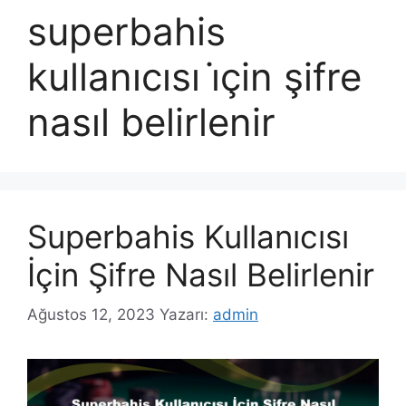
superbahis
kullanıcısı i̇çin şifre
nasıl belirlenir
Superbahis Kullanıcısı
İçin Şifre Nasıl Belirlenir
Ağustos 12, 2023
Yazarı:
admin