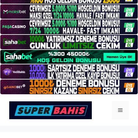
İçeriğe
atla
Menü