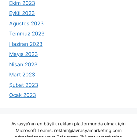
Ekim 2023
Eylül 2023
Ağustos 2023
Temmuz 2023
Haziran 2023
Mayıs 2023
Nisan 2023
Mart 2023
Şubat 2023
Ocak 2023
Avrasya'nın en büyük reklam platformunda olmak için
Microsoft Teams:
reklam@avrasyamarketing.com