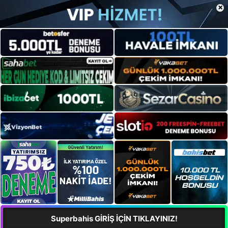
×
Superbahis GİRİŞ İÇİN TIKLAYINIZ!