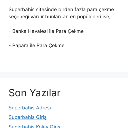
Superbahis sitesinde birden fazla para çekme
seçeneği vardır bunlardan en popülerleri ise;
- Banka Havalesi ile Para Çekme
- Papara ile Para Çekme
Son Yazılar
Superbahis Adresi
Superbahis Giriş
Superbahis Kolay Giriş