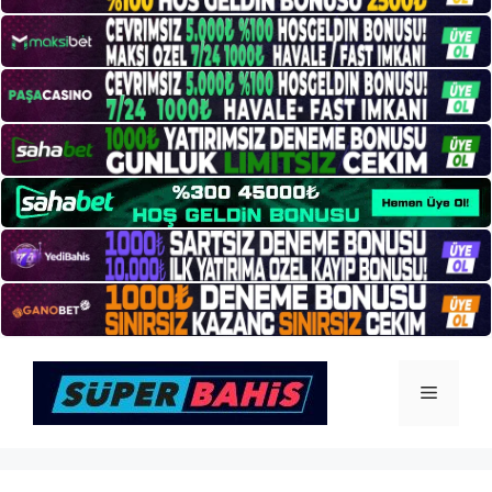
İçeriğe
atla
Menü