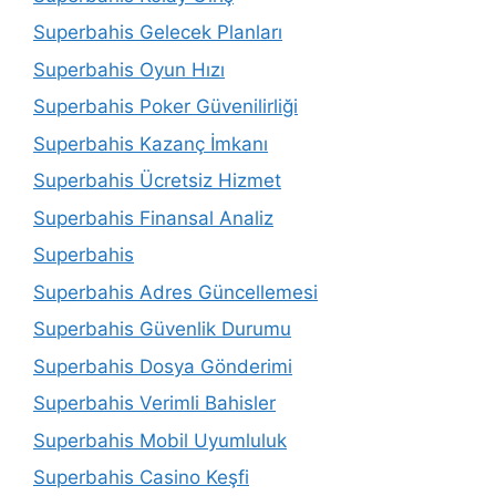
Superbahis Gelecek Planları
Superbahis Oyun Hızı
Superbahis Poker Güvenilirliği
Superbahis Kazanç İmkanı
Superbahis Ücretsiz Hizmet
Superbahis Finansal Analiz
Superbahis
Superbahis Adres Güncellemesi
Superbahis Güvenlik Durumu
Superbahis Dosya Gönderimi
Superbahis Verimli Bahisler
Superbahis Mobil Uyumluluk
Superbahis Casino Keşfi