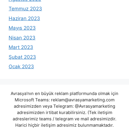
Temmuz 2023
Haziran 2023
Mayıs 2023
Nisan 2023
Mart 2023
Şubat 2023
Ocak 2023
Avrasya'nın en büyük reklam platformunda olmak için
Microsoft Teams:
reklam@avrasyamarketing.com
adresimizden veya Telegram: @Avrasyamarketing
adresimizden irtibat kurabilirsiniz. (Tek iletişim
adreslerimiz teams / telegram ve mail adresimizdir.
Harici hiçbir iletişim adresimiz bulunmamaktadır.