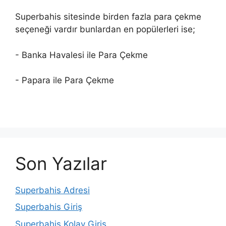
Superbahis sitesinde birden fazla para çekme
seçeneği vardır bunlardan en popülerleri ise;
- Banka Havalesi ile Para Çekme
- Papara ile Para Çekme
Son Yazılar
Superbahis Adresi
Superbahis Giriş
Superbahis Kolay Giriş