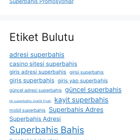
Superbahis Promosyonlar
Etiket Bulutu
adresi superbahis
casino sitesi superbahis
giris adresi superbahis
girisi superbahis
giris superbahis
giris yap superbahis
güncel superbahis
güncel adresi superbahis
kayit superbahis
i̇lk superbahis üyelik fiyatı
Superbahis Adres
mobil superbahis
Superbahis Adresi
Superbahis Bahis