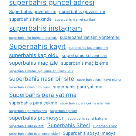
superbahis güncel adresi
Superbahis güvenilir mi
superbahis güvenlir mi
superbahis hakkında
superbahis hizmet şartları
superbahis instagram
superbahis i̇letişim yöntemleri
superbahis i̇le bağlantı kurmak
Superbahis kayıt
superbahis kazanacak mı
superbahis kaç oldu
superbahis kullanıcıları
superbahis maç izle
superbahis maç izleme
superbahis mobil uygulamaları uyumludur
superbahis nasıl bir site
superbahis nasıl kayıt olunur
superbahis para yatirma
superbahis oyun turnuvası
Superbahis para yatırma
superbahis para çekme
superbahis para çekme i̇şlemleri
superbahis pc versiyonu
superbahis poker
superbahis promosyon
superbahis sanal bahisleri
Superbahis Sitesi
superbahis site eklenti
superbahis slot
Superbahis sosyal medya
superbahis slot oyun seçenekleri