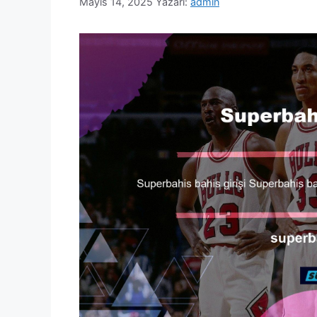
Mayıs 14, 2025
Yazarı:
admin