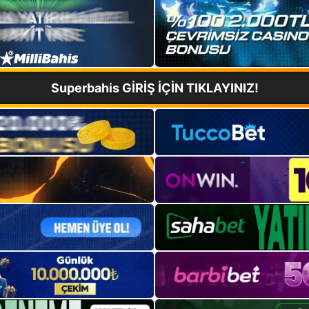
Superbahis GİRİŞ İÇİN TIKLAYINIZ!