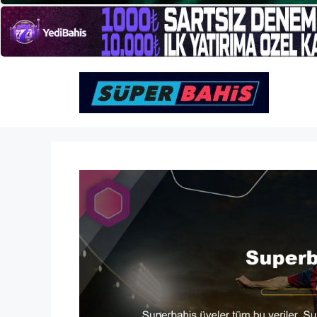
İçeriğe
atla