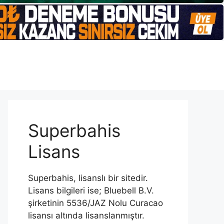
Superbahis
Lisans
Superbahis, lisanslı bir sitedir.
Lisans bilgileri ise; Bluebell B.V.
şirketinin 5536/JAZ Nolu Curacao
lisansı altında lisanslanmıştır.