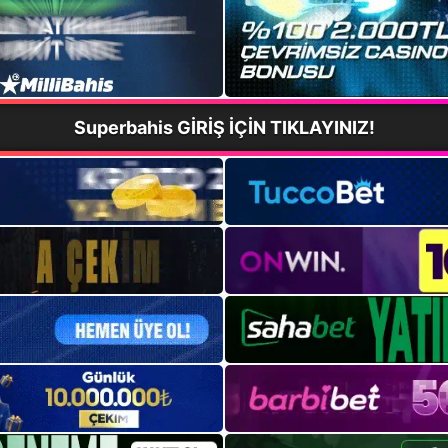
Superbahis GİRİŞ İÇİN TIKLAYINIZ!