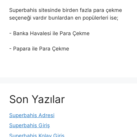
Superbahis sitesinde birden fazla para çekme
seçeneği vardır bunlardan en popülerleri ise;
- Banka Havalesi ile Para Çekme
- Papara ile Para Çekme
Son Yazılar
Superbahis Adresi
Superbahis Giriş
Superbahis Kolay Giriş