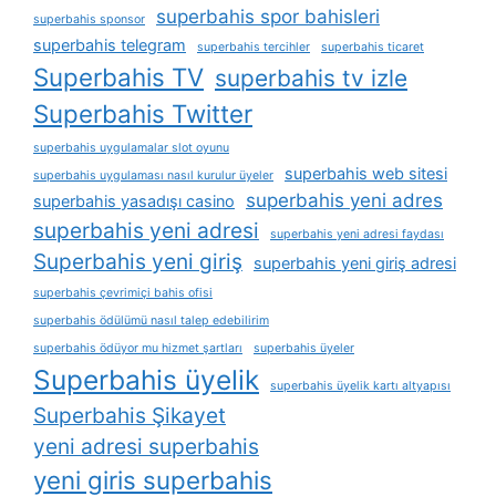
superbahis spor bahisleri
superbahis sponsor
superbahis telegram
superbahis tercihler
superbahis ticaret
Superbahis TV
superbahis tv izle
Superbahis Twitter
superbahis uygulamalar slot oyunu
superbahis web sitesi
superbahis uygulaması nasıl kurulur üyeler
superbahis yeni adres
superbahis yasadışı casino
superbahis yeni adresi
superbahis yeni adresi faydası
Superbahis yeni giriş
superbahis yeni giriş adresi
superbahis çevrimiçi bahis ofisi
superbahis ödülümü nasıl talep edebilirim
superbahis ödüyor mu hizmet şartları
superbahis üyeler
Superbahis üyelik
superbahis üyelik kartı altyapısı
Superbahis Şikayet
yeni adresi superbahis
yeni giris superbahis