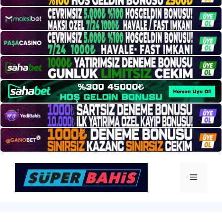
İçeriğe
atla
Menü