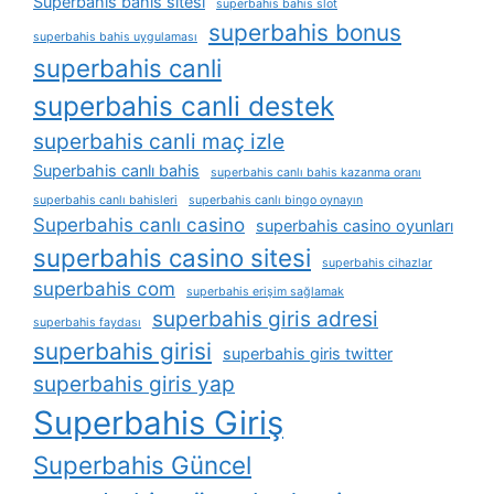
Superbahis bahis sitesi
superbahis bahis slot
superbahis bonus
superbahis bahis uygulaması
superbahis canli
superbahis canli destek
superbahis canli maç izle
Superbahis canlı bahis
superbahis canlı bahis kazanma oranı
superbahis canlı bahisleri
superbahis canlı bingo oynayın
Superbahis canlı casino
superbahis casino oyunları
superbahis casino sitesi
superbahis cihazlar
superbahis com
superbahis erişim sağlamak
superbahis giris adresi
superbahis faydası
superbahis girisi
superbahis giris twitter
superbahis giris yap
Superbahis Giriş
Superbahis Güncel