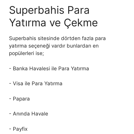
Superbahis Para
Yatırma ve Çekme
Superbahis sitesinde dörtden fazla para
yatırma seçeneği vardır bunlardan en
popülerleri ise;
- Banka Havalesi ile Para Yatırma
- Visa ile Para Yatırma
- Papara
- Anında Havale
- Payfix