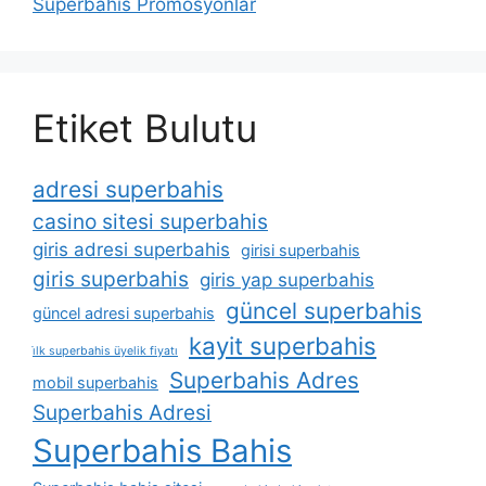
Superbahis Promosyonlar
Etiket Bulutu
adresi superbahis
casino sitesi superbahis
giris adresi superbahis
girisi superbahis
giris superbahis
giris yap superbahis
güncel superbahis
güncel adresi superbahis
kayit superbahis
i̇lk superbahis üyelik fiyatı
Superbahis Adres
mobil superbahis
Superbahis Adresi
Superbahis Bahis