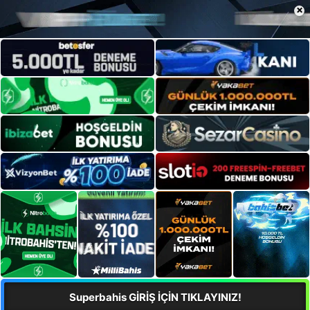
×
Superbahis GİRİŞ İÇİN TIKLAYINIZ!