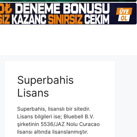
Superbahis
Lisans
Superbahis, lisanslı bir sitedir.
Lisans bilgileri ise; Bluebell B.V.
şirketinin 5536/JAZ Nolu Curacao
lisansı altında lisanslanmıştır.