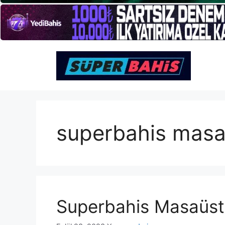
İçeriğe
atla
superbahis masa
Superbahis Masaüs