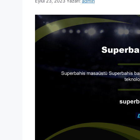
Eylül 23, 2023
Yazarı:
admin