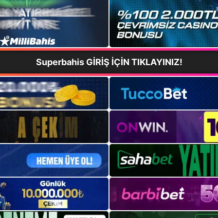
Superbahis GİRİŞ İÇİN TIKLAYINIZ!